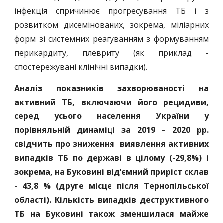
інфекція спричинює прогресування ТБ і з
розвитком дисемінованих, зокрема, міліарних
форм зі системних реагуванням з формуванням
перикардиту, плевриту (як приклад -
спостережувані клінічні випадки).
Аналіз показників захворюваності на
активний ТБ, включаючи його рецидиви,
серед усього населення України у
порівняльній динаміці за 2019 – 2020 рр.
свідчить про зниження виявлення активних
випадків ТБ по державі в цілому (-29,8%) і
зокрема, на Буковині від’ємний приріст склав
- 43,8 % (друге місце після Тернопільської
області). Кількість випадків деструктивного
ТБ на Буковині також зменшилася майже