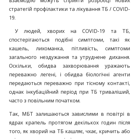
взаємодію можуть сприяти розробці нових
стратегій профілактики та лікування ТБ / COVID-
19.
У людей, хворих на COVID-19 та ТБ,
спостерігаються подібні симптоми, такі як
кашель, лихоманка, пітливість, симптоми
загального нездужання та утруднене дихання.
Оскільки, обидва захворювання уражають
переважно легені, і обидва біологічні агенти
передаються переважно при тісному контакті,
однак інкубаційний період при ТБ триваліший,
часто з повільним початком.
Так, МБТ залишаються завислими в повітрі в
ядрах крапель протягом декількох годин після
того, як хворий на ТБ кашляє, чхає, кричить або