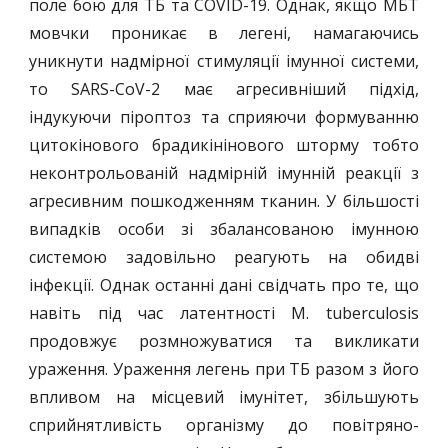
поле бою для ТБ та COVID-19. Однак, якщо МБТ
мовчки проникає в легені, намагаючись
уникнути надмірної стимуляції імунної системи,
то SARS-CoV-2 має агресивніший підхід,
індукуючи піроптоз та сприяючи формуванню
цитокінового брадикінінового шторму тобто
неконтрольованій надмірній імунній реакції з
агресивним пошкодженням тканин. У більшості
випадків особи зі збалансованою імунною
системою задовільно реагують на обидві
інфекції. Однак останні дані свідчать про те, що
навіть під час латентності М. tuberculosis
продовжує розмножуватися та викликати
ураження. Ураження легень при ТБ разом з його
впливом на місцевий імунітет, збільшують
сприйнятливість організму до повітряно-