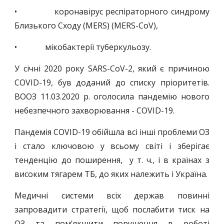
• коронавірус респіраторного синдрому
Близького Сходу (MERS) (MERS-CoV),
• мікобактерії туберкульозу.
У січні 2020 року SARS-CoV-2, який є причиною
COVID-19, був доданий до списку пріоритетів.
ВООЗ 11.03.2020 р. оголосила пандемію нового
небезпечного захворювання - COVID-19.
Пандемія COVID-19 обійшла всі інші проблеми ОЗ
і стало ключовою у всьому світі і зберігає
тенденцію до поширення, у т. ч., і в країнах з
високим тягарем ТБ, до яких належить і Україна.
Медичні системи всіх держав повинні
запровадити стратегії, щоб послабити тиск на
ОЗ та пом'якшити порушення в роботі