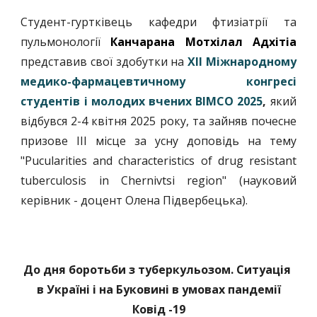
Студент-гуртківець кафедри фтизіатрії та
пульмонології
Канчарана Мотхілал Адхітіа
представив свої здобутки на
XII Міжнародному
медико-фармацевтичному конгресі
студентів і молодих вчених BIMCO 2025
,
який
відбувся 2-4 квітня 2025 року, та зайняв почесне
призове ІІІ місце за усну доповідь на тему
"Pucularities and characteristics of drug resistant
tuberculosis in Chernivtsi region" (науковий
керівник - доцент Олена Підвербецька).
До дня боротьби з туберкульозом. Ситуація
в Україні і на Буковині в умовах пандемії
Ковід -19