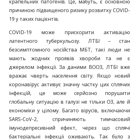
крапельних патогенів. Це, мабуть, є основною
причиною підвищеного ризику розвитку COVID-
19 у таких пацієнтів.
COVID-19 може прискорити активацію
латентного туберкульозу. ЛТБІ – стан
безсимптомного носійства МБТ, такі люди не
мають жодних проявів хвороби та не є
джерелом інфекції. За даними ВООЗ, ЛТБІ вже
вражає чверть населення світу. Якщо новий
коронавірус активує значну частку цих сплячих
інфекцій, це може серйозно порушити
глобальну ситуацію в галузі не тільки ОЗ, але й
економіки у цілому. Багато вірусів, включаючи
SARS-CoV-2, спричиняють тимчасовий
імунодепресивний ефект, через що сплячі
бактеріальні інфекції оживають. Так було з