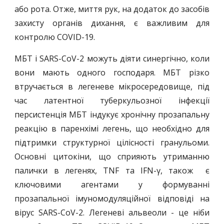
або рота. Отже, миття рук, на додаток до засобів
захисту органів дихання, є важливим для
контролю COVID-19.
МБТ і SARS-CoV-2 можуть діяти синергічно, коли
вони мають одного господаря. МБТ різко
втручається в легеневе мікросередовище, під
час латентної туберкульозної інфекції
персистенція МБТ індукує хронічну прозапальну
реакцію в паренхімі легень, що необхідно для
підтримки структурної цілісності гранульоми.
Основні цитокіни, що сприяють утриманню
палички в легенях, TNF та IFN-γ, також є
ключовими агентами у формуванні
прозапальної імуномодуляційної відповіді на
вірус SARS-CoV-2. Легеневі альвеоли - це ніби