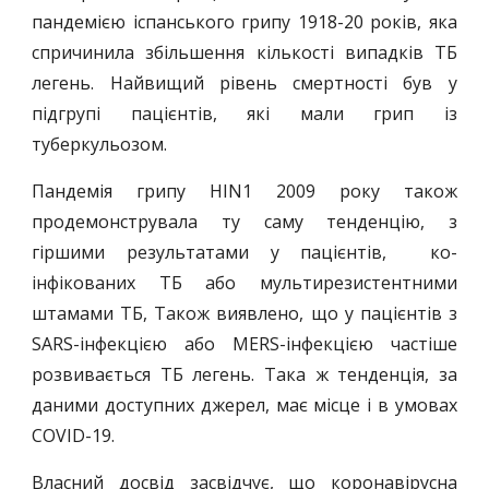
пандемією іспанського грипу 1918-20 років, яка
спричинила збільшення кількості випадків ТБ
легень. Найвищий рівень смертності був у
підгрупі пацієнтів, які мали грип із
туберкульозом.
Пандемія грипу HIN1 2009 року також
продемонструвала ту саму тенденцію, з
гіршими результатами у пацієнтів, ко-
інфікованих ТБ або мультирезистентними
штамами ТБ, Також виявлено, що у пацієнтів з
SARS-інфекцією або MERS-інфекцією частіше
розвивається ТБ легень. Така ж тенденція, за
даними доступних джерел, має місце і в умовах
COVID-19.
Власний досвід засвідчує, що коронавірусна