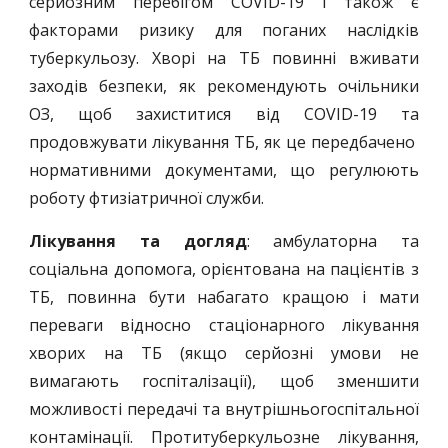
серйозним перебігом COVID-19 і також є
факторами ризику для поганих наслідків
туберкульозу. Хворі на ТБ повинні вживати
заходів безпеки, як рекомендують очільники
ОЗ, щоб захиститися від COVID-19 та
продовжувати лікування ТБ, як це передбачено
нормативними документами, що регулюють
роботу фтизіатричної служби.
Лікування та догляд
: амбулаторна та
соціальна допомога, орієнтована на пацієнтів з
ТБ, повинна бути набагато кращою і мати
переваги відносно стаціонарного лікування
хворих на ТБ (якщо серйозні умови не
вимагають госпіталізації), щоб зменшити
можливості передачі та внутрішньогоспітальної
контамінації. Протитуберкульозне лікування,