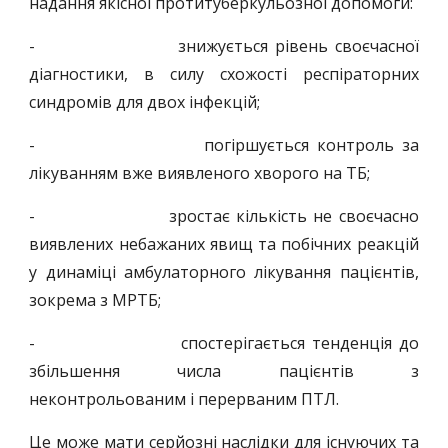
надання якісної протитуберкульозної допомоги:
- знижується рівень своєчасної
діагностики, в силу схожості респіраторних
синдромів для двох інфекцій;
- погіршується контроль за
лікуванням вже виявленого хворого на ТБ;
- зростає кількість не своєчасно
виявлених небажаних явищ та побічних реакцій
у динаміці амбулаторного лікування пацієнтів,
зокрема з МРТБ;
- спостерігається тенденція до
збільшення числа пацієнтів з
неконтрольованим і перерваним ПТЛ.
Це може мати серйозні наслідки для існуючих та