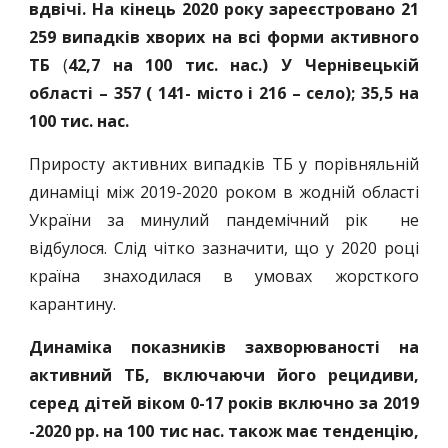
вдвічі. На кінець 2020 року зареєстровано 21
259 випадків хворих на всі форми активного
ТБ
(
42,7 на 100 тис. нас.) У Чернівецькій
області – 357 ( 141- місто і 216 – село); 35,5 на
100 тис. нас.
Приросту активних випадків ТБ у порівняльній
динаміці між 2019-2020 роком в жодній області
України за минулий пандемічний рік не
відбулося. Слід чітко зазначити, що у 2020 році
країна знаходилася в умовах жорсткого
карантину.
Динаміка показників захворюваності на
активний ТБ, включаючи його рецидиви,
серед дiтей вiком 0-17 рокiв включно за 2019
-2020 рр. на 100 тис нас. також має тенденцію,