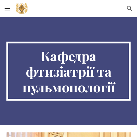
Skip to main content
Skip to navigation
Кафедра
фтизіатрії та
пульмонології